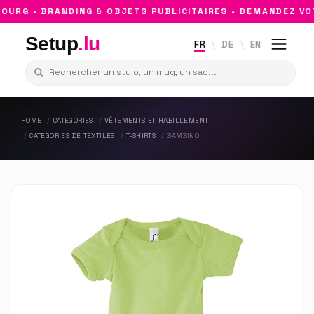
RG • BRANDING & OBJETS PUBLICITAIRES • DEMANDEZ VOT
Setup
.lu
FR
DE
EN
HOME
CATÉGORIES
VÊTEMENTS ET HABILLEMENT
CATÉGORIES DE TEXTILES
T-SHIRTS
BAMBINO