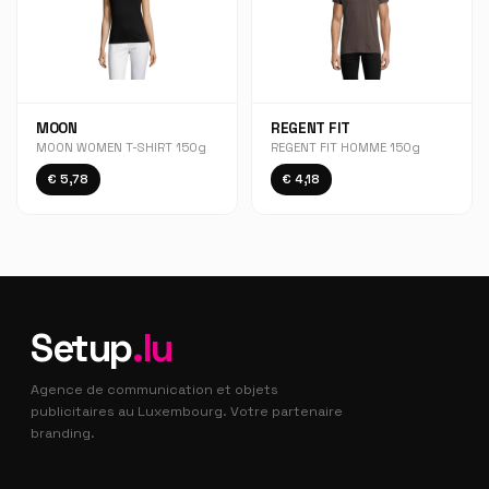
MOON
REGENT FIT
MOON WOMEN T-SHIRT 150g
REGENT FIT HOMME 150g
€ 5,78
€ 4,18
Setup
.lu
Agence de communication et objets
publicitaires au Luxembourg. Votre partenaire
branding.