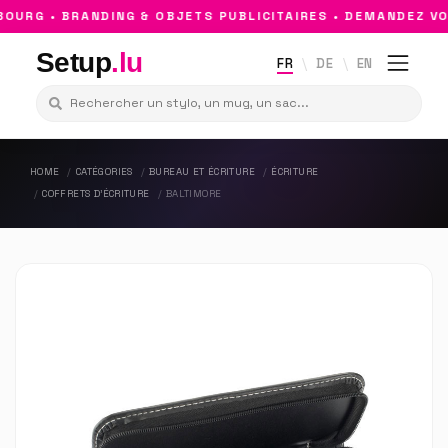
URG • BRANDING & OBJETS PUBLICITAIRES • DEMANDEZ VOT
Setup
.lu
FR
DE
EN
HOME
CATÉGORIES
BUREAU ET ÉCRITURE
ÉCRITURE
COFFRETS D'ÉCRITURE
BALTIMORE