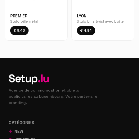
PREMIER
LYON
Stylo bille métal
Stylo bille twist avec boîte
€ 9,46
€ 4,94
Setup
.lu
Agence de communication et objets
publicitaires au Luxembourg. Votre partenaire
branding.
CATÉGORIES
NEW