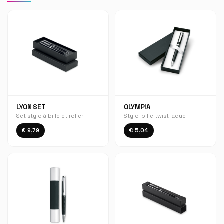
LYON SET
OLYMPIA
Set stylo à bille et roller
Stylo-bille twist laqué
€ 9,79
€ 5,04