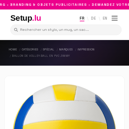
• BRANDING & OBJETS PUBLICITAIRES • DEMANDEZ VOTRE D
Setup
.lu
FR
DE
EN
HOME
CATÉGORIES
SPÉCIAL
MARQUES
IMPRESSION
BALLON DE VOLLEY-BALL EN PVC JIMMY