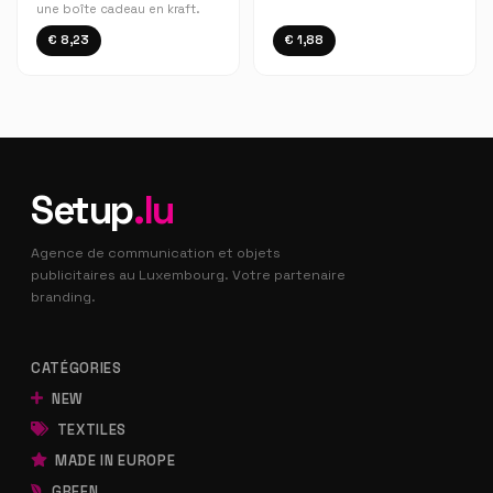
une boîte cadeau en kraft.
€ 8,23
€ 1,88
Setup
.lu
Agence de communication et objets
publicitaires au Luxembourg. Votre partenaire
branding.
CATÉGORIES
NEW
TEXTILES
MADE IN EUROPE
GREEN