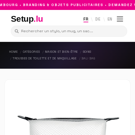
OURG • BRANDING & OBJETS PUBLICITAIRES • DEMANDEZ V
Setup
.lu
FR
DE
EN
HOME
CATÉGORIES
MAISON ET BIEN-ÊTRE
SOINS
TROUSSES DE TOILETTE ET DE MAQUILLAGE
BALI BAG