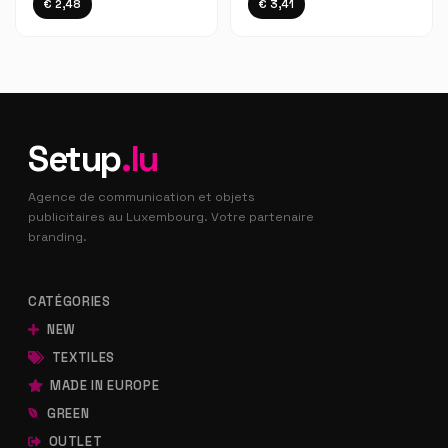
€ 2,48
€ 3,41
Setup
.lu
Agence de communication et objets
publicitaires au Luxembourg. Votre partenaire
branding.
CATÉGORIES
NEW
TEXTILES
MADE IN EUROPE
GREEN
OUTLET