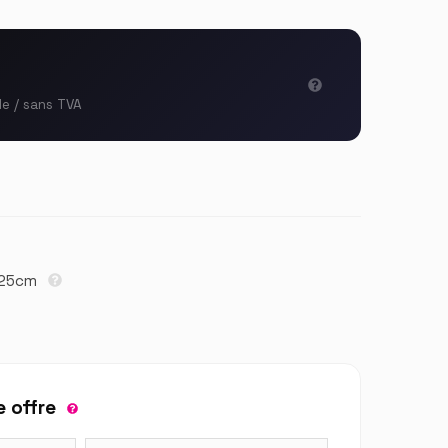
le / sans TVA
× 25cm
 offre