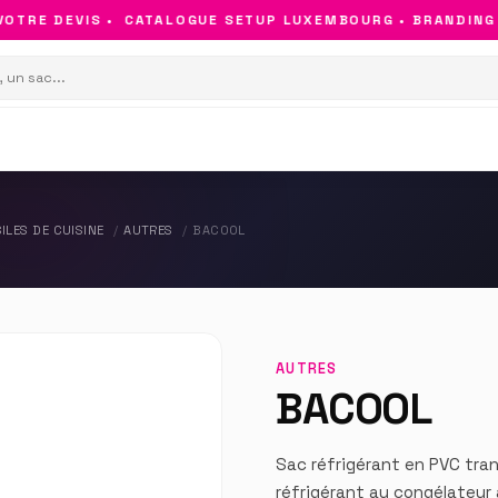
TRE DEVIS •
CATALOGUE SETUP LUXEMBOURG • BRANDING & 
ILES DE CUISINE
AUTRES
BACOOL
AUTRES
BACOOL
Sac réfrigérant en PVC tran
réfrigérant au congélateur 