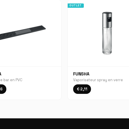
OUTLET
A
FUNSHA
de bar en PVC
Vaporisateur spray en verre
56
€ 2,11