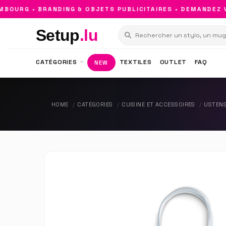
URG • BRANDING & OBJETS PUBLICITAIRES • DEMANDEZ VO
Setup
.lu
CATÉGORIES
TEXTILES
OUTLET
FAQ
NEW
HOME
CATÉGORIES
CUISINE ET ACCESSOIRES
USTENS