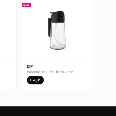
NEW
DIP
Vaporisateur d’huile en verre
€ 4,01