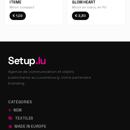
ITSME
GLOW HEART
Miroir compact
Miroir en cœur, en PU
€ 1,02
€ 2,30
Setup
.lu
Agence de communication et objets
publicitaires au Luxembourg. Votre partenaire
branding.
CATÉGORIES
NEW
TEXTILES
MADE IN EUROPE