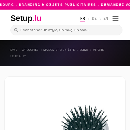
URG • BRANDING & OBJETS PUBLICITAIRES • DEMANDEZ VO
Setup
.lu
FR
DE
EN
HOME
CATÉGORIES
MAISON ET BIEN-ÊTRE
SOINS
MIROIRS
B BEAUTY