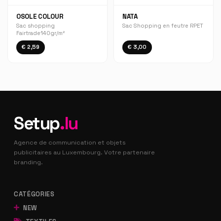
OSOLE COLOUR
NATA
Sac shopping
Sac Shopping en feutre RPET
Fairtrade140gr/m²
€ 2,59
€ 3,00
Setup
.lu
Agence de communication et objets
publicitaires au Luxembourg. Votre partenaire
branding.
CATÉGORIES
NEW