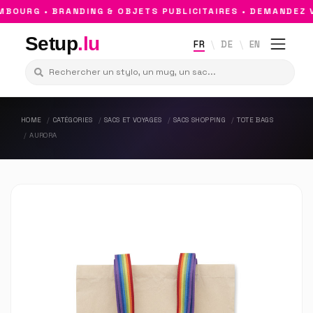
OURG • BRANDING & OBJETS PUBLICITAIRES • DEMANDEZ V
Setup
.lu
FR
DE
EN
HOME
CATÉGORIES
SACS ET VOYAGES
SACS SHOPPING
TOTE BAGS
AURORA