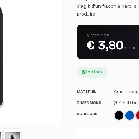
s'agit d'un flacon à paroi 
produire.
À PARTIR DE
€ 3,80
par art
En stock
Acier Inox
MATÉRIEL
Ø 7 × 16.5
DIMENSIONS
COULEURS