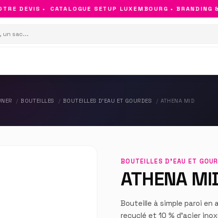
RE DEVIS •
CATALOGUE SETUP LUXEMBOURG • BRANDING & O
UNER
BOUTEILLES
BOUTEILLES D'EAU ET GOURDES
ATHENA MID
BOUTEILLES D'EAU ET GOU
ATHENA MI
Bouteille à simple paroi en
recyclé et 10 % d'acier ino