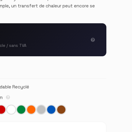
simple, un transfert de chaleur peut encore se
icle / sans TVA
ydable Recyclé
cm