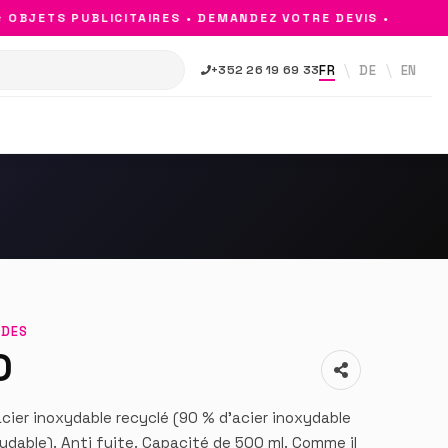
BJETS PUBLICITAIRES • DEMANDEZ VOTRE DEVIS •
FR
DE
EN
+352 26 19 69 33
RDES
D
 acier inoxydable recyclé (90 % d'acier inoxydable
xydable). Anti fuite. Capacité de 500 ml. Comme il