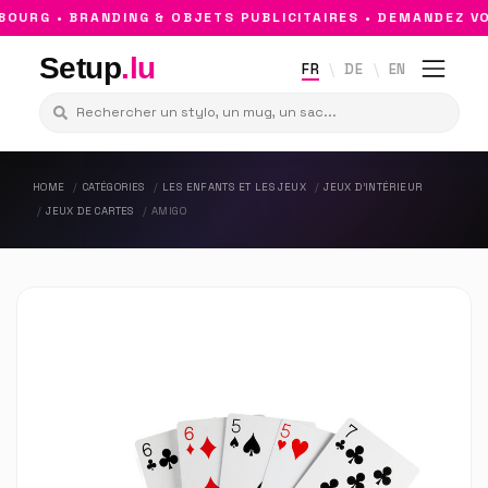
URG • BRANDING & OBJETS PUBLICITAIRES • DEMANDEZ VO
Setup
.lu
FR
DE
EN
HOME
CATÉGORIES
LES ENFANTS ET LES JEUX
JEUX D'INTÉRIEUR
JEUX DE CARTES
AMIGO