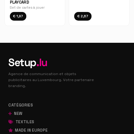
PLAYCARD
Set de cartes à jouer
€ 1,97
€ 2,67
Setup
.lu
Agence de communication et objets
publicitaires au Luxembourg. Votre partenaire
branding.
CATÉGORIES
NEW
TEXTILES
MADE IN EUROPE