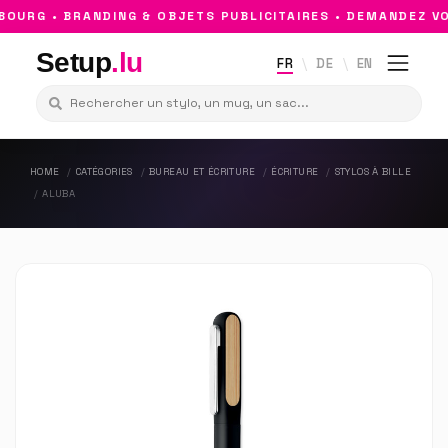
URG • BRANDING & OBJETS PUBLICITAIRES • DEMANDEZ VO
Setup
.lu
FR
DE
EN
HOME
CATÉGORIES
BUREAU ET ÉCRITURE
ÉCRITURE
STYLOS À BILLE
ALUBA