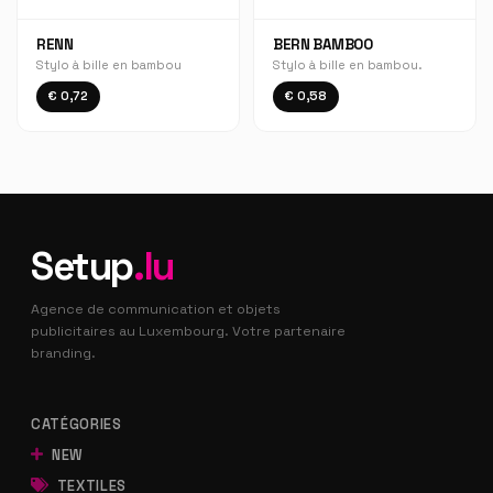
RENN
BERN BAMBOO
Stylo à bille en bambou
Stylo à bille en bambou.
€ 0,72
€ 0,58
Setup
.lu
Agence de communication et objets
publicitaires au Luxembourg. Votre partenaire
branding.
CATÉGORIES
NEW
TEXTILES