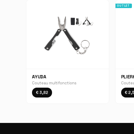
OUTLET
AYUDA
PLIER
Couteau multifonctions
Coutea
€ 3,82
€ 2,