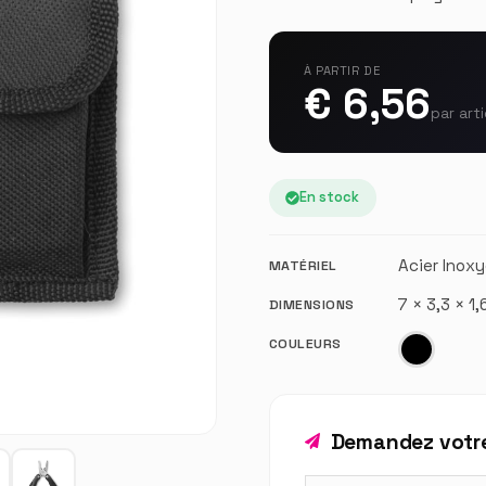
À PARTIR DE
€ 6,56
par arti
En stock
Acier Inox
MATÉRIEL
7 × 3,3 × 1
DIMENSIONS
COULEURS
Demandez votre