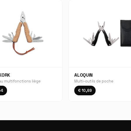
KORK
ALOQUIN
u multifonctions liège
Multi-outils de poche
54
€ 10,69