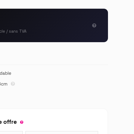
cle / sans TVA
ydable
,6cm
 offre