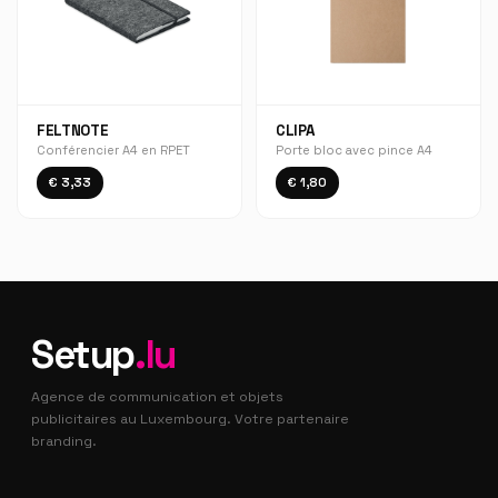
FELTNOTE
CLIPA
Conférencier A4 en RPET
Porte bloc avec pince A4
€ 3,33
€ 1,80
Setup
.lu
Agence de communication et objets
publicitaires au Luxembourg. Votre partenaire
branding.