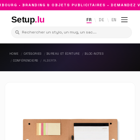
OURG • BRANDING & OBJETS PUBLICITAIRES • DEMANDEZ VO
Setup
.lu
FR
DE
EN
HOME
CATÉGORIES
BUREAU ET ÉCRITURE
BLOC-NOTES
CONFÉRENCIERS
ALBERTA