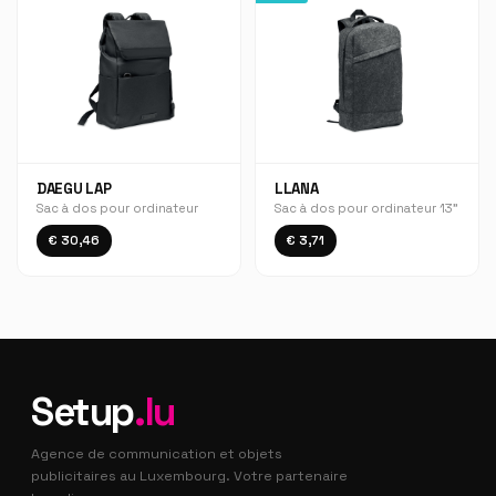
DAEGU LAP
LLANA
Sac à dos pour ordinateur
Sac à dos pour ordinateur 13"
€ 30,46
€ 3,71
Setup
.lu
Agence de communication et objets
publicitaires au Luxembourg. Votre partenaire