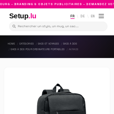
RG • BRANDING & OBJETS PUBLICITAIRES • DEMANDEZ VOT
Setup
.lu
FR
DE
EN
HOME
CATÉGORIES
SACS ET VOYAGES
SACS À DOS
SACS À DOS POUR ORDINATEURS PORTABLES
AKRAOS