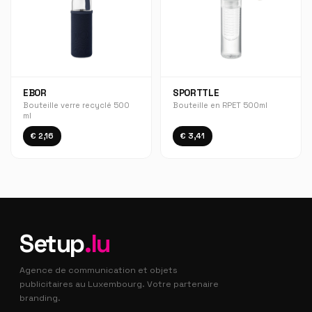
EBOR
SPORTTLE
Bouteille verre recyclé 500
Bouteille en RPET 500ml
ml
€ 2,16
€ 3,41
Setup
.lu
Agence de communication et objets
publicitaires au Luxembourg. Votre partenaire
branding.