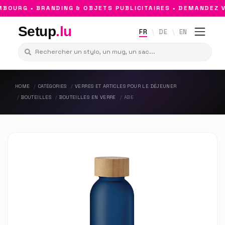
OURG • BRANDING & OBJETS PUBLICITAIRES • DEMANDEZ VO
Setup
.lu
FR
DE
EN
HOME
CATÉGORIES
VERRES ET ARTICLES POUR LE DÉJEUNER
BOUTEILLES
BOUTEILLES EN VERRE
ABE