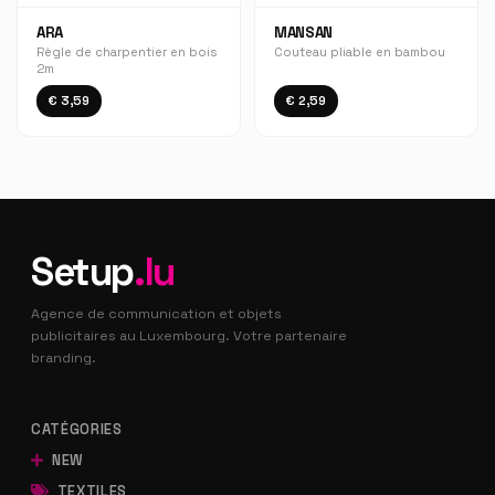
ARA
MANSAN
Règle de charpentier en bois
Couteau pliable en bambou
2m
€ 3,59
€ 2,59
Setup
.lu
Agence de communication et objets
publicitaires au Luxembourg. Votre partenaire
branding.
CATÉGORIES
NEW
TEXTILES