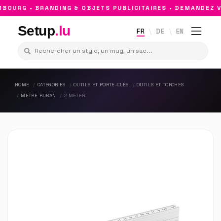
OURG • BRANDING & OBJETS PUBLICITAIRES • DEMANDEZ V
Setup
.lu
FR
DE
EN
HOME
CATÉGORIES
OUTILS ET PORTE-CLÉS
OUTILS ET TORCHES
MÈTRE RUBAN
2 METER