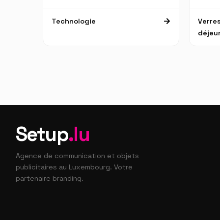
Technologie
Verres
déjeu
Setup
.lu
Agence de communication et objets
publicitaires au Luxembourg. Votre
partenaire branding.