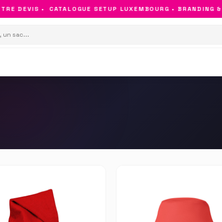
E DEVIS •
CATALOGUE SETUP LUXEMBOURG • BRANDING & OB