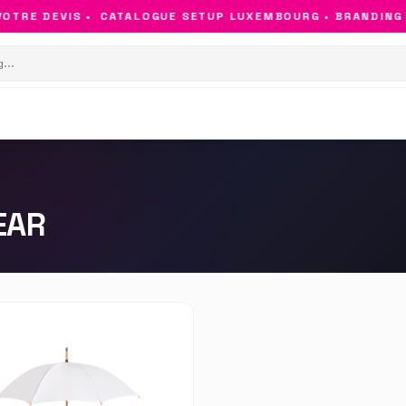
OTRE DEVIS •
CATALOGUE SETUP LUXEMBOURG • BRANDING &
EAR