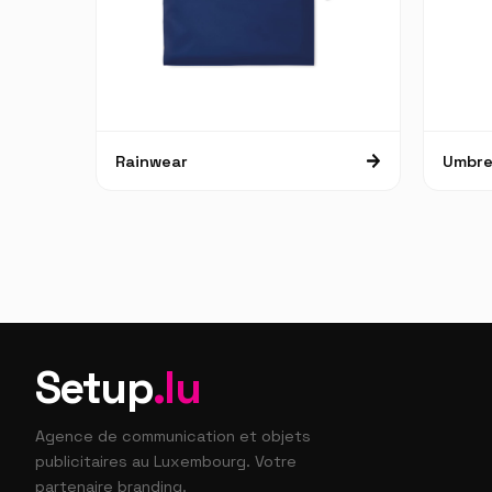
Rainwear
Umbre
Setup
.lu
Agence de communication et objets
publicitaires au Luxembourg. Votre
partenaire branding.