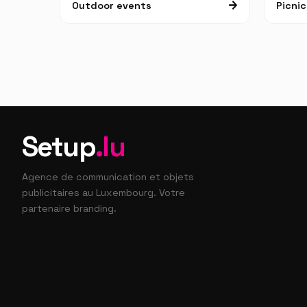
Outdoor events
Picni
Setup
.lu
Agence de communication et objets
publicitaires au Luxembourg. Votre
partenaire branding.