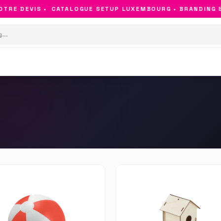
TRE DEVIS •
CATALOGUE SETUP LUXEMBOURG • BRANDING & 