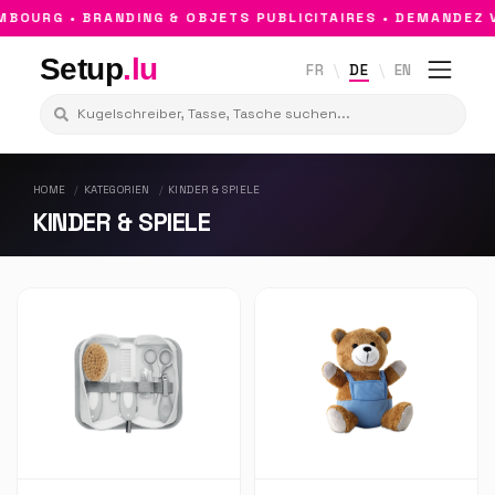
BOURG • BRANDING & OBJETS PUBLICITAIRES • DEMANDEZ V
Setup
.lu
FR
DE
EN
HOME
KATEGORIEN
KINDER & SPIELE
KINDER & SPIELE