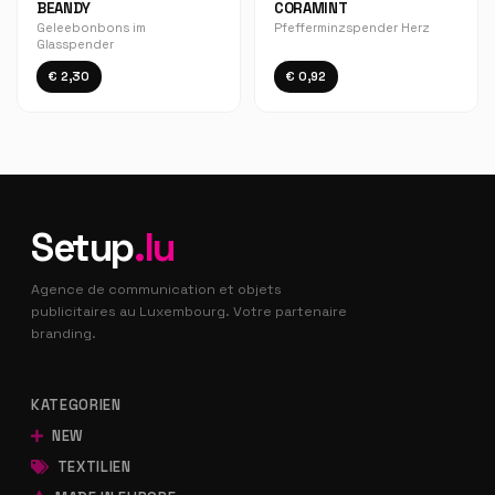
BEANDY
CORAMINT
Geleebonbons im
Pfefferminzspender Herz
Glasspender
€ 2,30
€ 0,92
Setup
.lu
Agence de communication et objets
publicitaires au Luxembourg. Votre partenaire
branding.
KATEGORIEN
NEW
TEXTILIEN