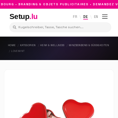
OURG • BRANDING & OBJETS PUBLICITAIRES • DEMANDEZ VO
Setup
.lu
FR
DE
EN
HOME
KATEGORIEN
HEIM & WELLNESS
MINZBONBONS & SÜSSIGKEITEN
LOVEMINT