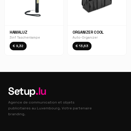
HAMALUZ
ORGANIZER COOL
3in1 Taschenlampe
Auto-Organizer
€ 9,32
€ 13,63
Setup
.lu
Agence de communication et objets
publicitaires au Luxembourg. Votre partenaire
branding.