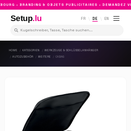
URG • BRANDING & OBJETS PUBLICITAIRES • DEMANDEZ VO
Setup
.lu
FR
DE
EN
HOME
KATEGORIEN
WERKZEUGE & SCHLÜSSELANHÄNGER
AUTOZUBEHÖR
WEITERE
CABAG