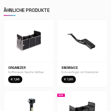
ÄHNLICHE PRODUKTE
ORGANIZER
SNOW&ICE
Kofferraum-Tasche faltbar
Schneefeger mit Eiskratzer
€ 7,96
€ 7,85
NEW