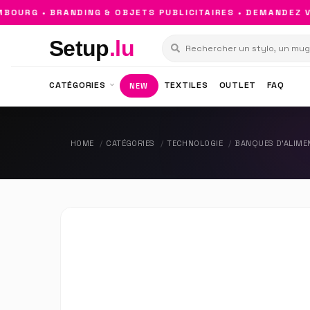
URG • BRANDING & OBJETS PUBLICITAIRES • DEMANDEZ VO
Setup
.lu
CATÉGORIES
TEXTILES
OUTLET
FAQ
NEW
HOME
CATÉGORIES
TECHNOLOGIE
BANQUES D'ALIME