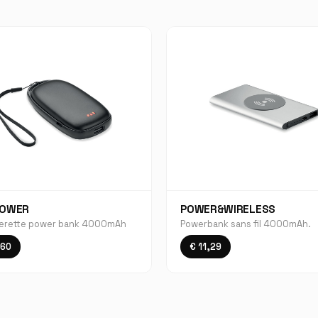
POWER
POWER&WIRELESS
erette power bank 4000mAh
Powerbank sans fil 4000mAh.
,60
€ 11,29