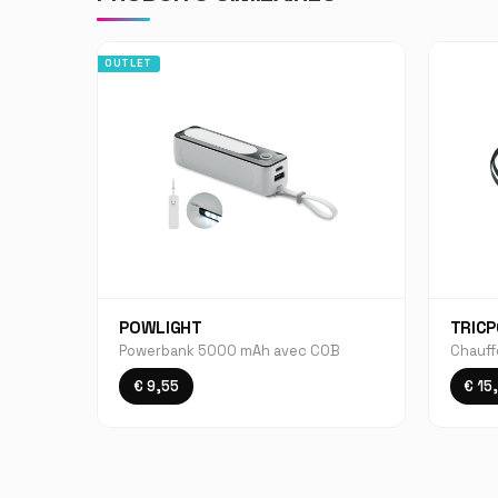
OUTLET
POWLIGHT
TRIC
Powerbank 5000 mAh avec COB
Chauff
€ 9,55
€ 15