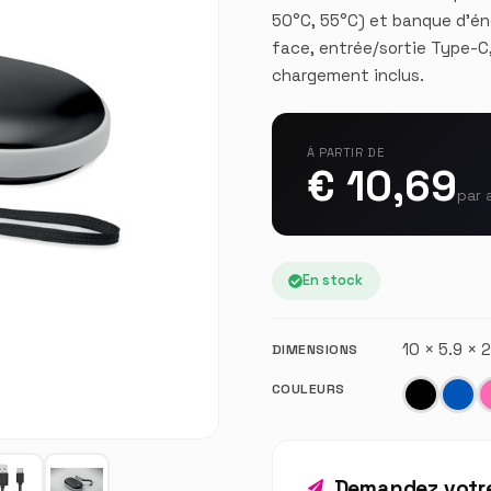
50°C, 55°C) et banque d'é
face, entrée/sortie Type-C
chargement inclus.
À PARTIR DE
€ 10,69
par 
En stock
10 × 5.9 ×
DIMENSIONS
COULEURS
Demandez votre