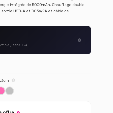
nergie intégrée de 5000mAh. Chauffage double
, sortie USB-A et DC5V/2A et câble de
article / sans TVA
 2.3cm
 offre