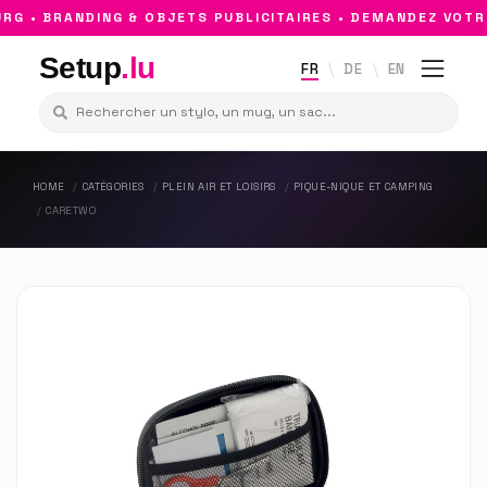
 • BRANDING & OBJETS PUBLICITAIRES • DEMANDEZ VOTRE
Setup
.lu
FR
DE
EN
HOME
CATÉGORIES
PLEIN AIR ET LOISIRS
PIQUE-NIQUE ET CAMPING
CARETWO