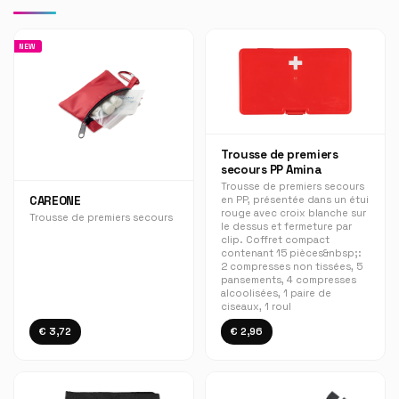
NEW
Trousse de premiers
secours PP Amina
Trousse de premiers secours
en PP, présentée dans un étui
CAREONE
rouge avec croix blanche sur
Trousse de premiers secours
le dessus et fermeture par
clip. Coffret compact
contenant 15 pièces&nbsp;:
2 compresses non tissées, 5
pansements, 4 compresses
alcoolisées, 1 paire de
ciseaux, 1 roul
€ 3,72
€ 2,96