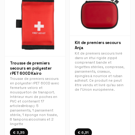
Kit de premiers secours
Anja
Kit de premiers secours livré
dans un étui rigide zippé
comprenant bande et
Trousse de premiers
lingettes stériles, compresse,
secours en polyester
pansements, ciseaux,
rPET 600D Kairo
épingles à nourrice et ruban
Trousse de premiers secours
adhésif. Ce produit ne peut
en polyester rPET 600D avec
être vendu et livré qu'au sein
fermeture velcro et
de l'Union européenne.
mousqueton de transport.
Intérieur muni de poches en
PVC et contenant 17
articles&nbsp;: 5
pansements, 1 pansement
stérile, 1 éponge non tissée,
8 tampons alcoolisés et 2
lingette
€ 3,35
€ 6,31