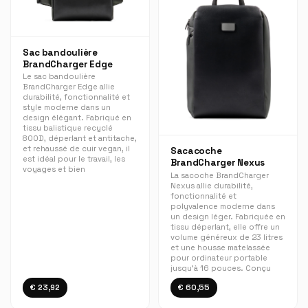
Sac bandoulière
BrandCharger Edge
Le sac bandoulière
BrandCharger Edge allie
durabilité, fonctionnalité et
style moderne dans un
design élégant. Fabriqué en
tissu balistique recyclé
800D, déperlant et antitache,
et rehaussé de cuir vegan, il
Sacacoche
est idéal pour le travail, les
BrandCharger Nexus
voyages et bien
La sacoche BrandCharger
Nexus allie durabilité,
fonctionnalité et
polyvalence moderne dans
un design léger. Fabriquée en
tissu déperlant, elle offre un
volume généreux de 23 litres
et une housse matelassée
pour ordinateur portable
jusqu'à 16 pouces. Conçu
€ 23,92
€ 60,55