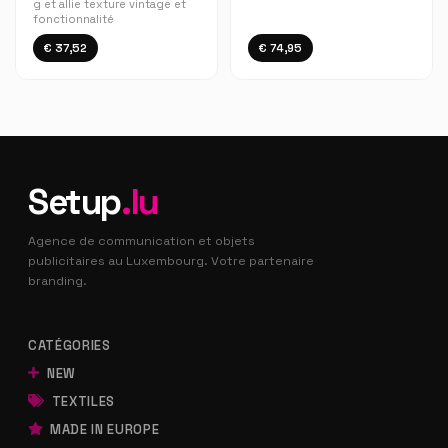
g et allie texture vintage et
fonctionnalité
€ 37,52
€ 74,95
Setup
.lu
Agence de communication et objets
publicitaires au Luxembourg. Votre partenaire
branding.
CATÉGORIES
NEW
TEXTILES
MADE IN EUROPE