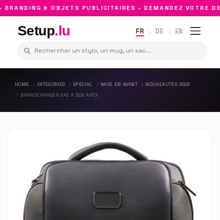
RANDING & OBJETS PUBLICITAIRES • DEMANDEZ VOTRE DEV
Setup
.lu
FR
DE
EN
HOME
CATÉGORIES
SPÉCIAL
MISE EN AVANT
NOUVEAUTÉS 2026
BRANDCHARGER SAC À DOS APEX