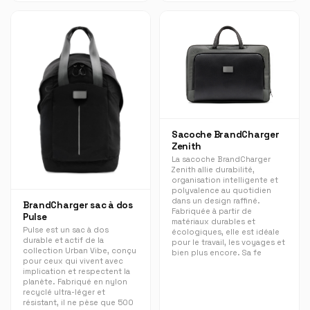
Sacoche BrandCharger
Zenith
La sacoche BrandCharger
Zenith allie durabilité,
organisation intelligente et
polyvalence au quotidien
dans un design raffiné.
BrandCharger sac à dos
Fabriquée à partir de
Pulse
matériaux durables et
Pulse est un sac à dos
écologiques, elle est idéale
durable et actif de la
pour le travail, les voyages et
collection Urban Vibe, conçu
bien plus encore. Sa fe
pour ceux qui vivent avec
implication et respectent la
planète. Fabriqué en nylon
recyclé ultra-léger et
résistant, il ne pèse que 500