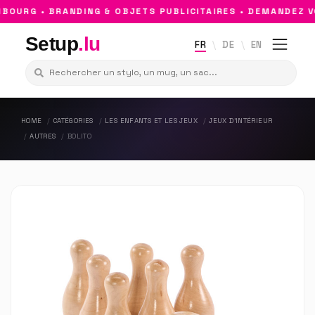
OURG • BRANDING & OBJETS PUBLICITAIRES • DEMANDEZ VO
Setup
.lu
FR
DE
EN
HOME
CATÉGORIES
LES ENFANTS ET LES JEUX
JEUX D'INTÉRIEUR
AUTRES
BOLITO