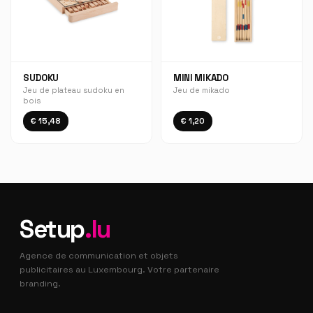
SUDOKU
MINI MIKADO
Jeu de plateau sudoku en
Jeu de mikado
bois
€ 15,48
€ 1,20
Setup
.lu
Agence de communication et objets
publicitaires au Luxembourg. Votre partenaire
branding.