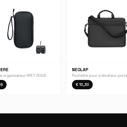
HERE
NEOLAP
e organisateur RPET 600D
Pochette pour ordinateur port
99
€ 10,30