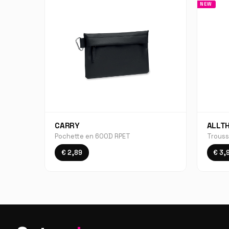
NEW
CARRY
ALLT
Pochette en 600D RPET
Trouss
€ 2,89
€ 3,