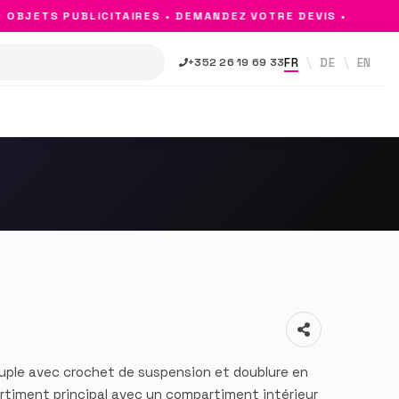
BJETS PUBLICITAIRES • DEMANDEZ VOTRE DEVIS •
FR
DE
EN
+352 26 19 69 33
ple avec crochet de suspension et doublure en
timent principal avec un compartiment intérieur