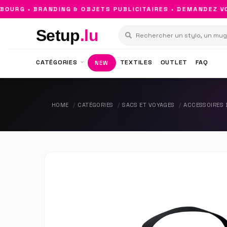
RG • BRANDING & OBJETS PUBLICITAIRES • DEMANDEZ VOT
Setup
.lu
CATÉGORIES
TEXTILES
OUTLET
FAQ
NEW
HOME
CATÉGORIES
SACS ET VOYAGES
ACCESSOIRES 