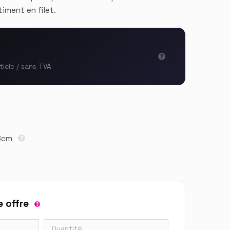
timent en filet.
ticle / sans TVA
18cm
 offre