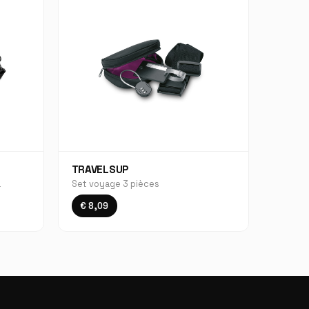
TRAVELSUP
a
Set voyage 3 pièces
€ 8,09