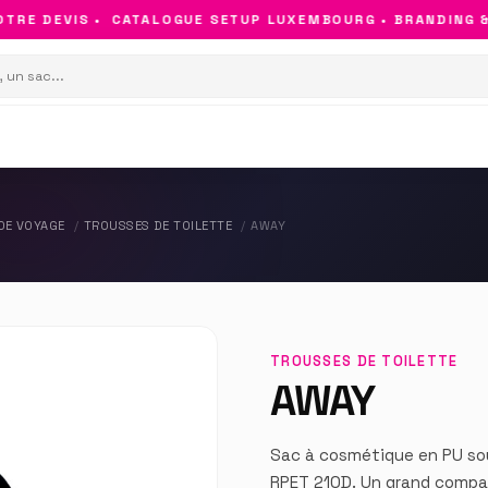
RE DEVIS •
CATALOGUE SETUP LUXEMBOURG • BRANDING & O
DE VOYAGE
TROUSSES DE TOILETTE
AWAY
TROUSSES DE TOILETTE
AWAY
Sac à cosmétique en PU sou
RPET 210D. Un grand compar