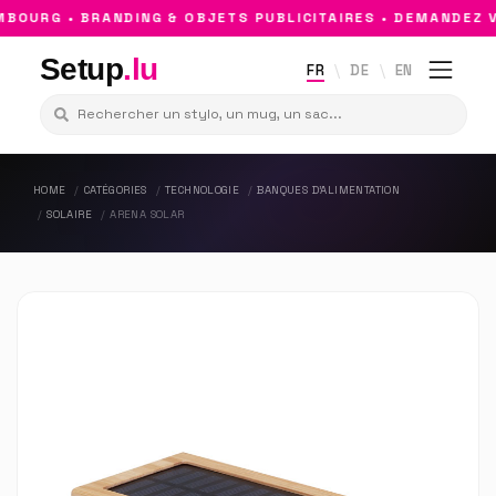
OURG • BRANDING & OBJETS PUBLICITAIRES • DEMANDEZ V
Setup
.lu
FR
DE
EN
HOME
CATÉGORIES
TECHNOLOGIE
BANQUES D'ALIMENTATION
SOLAIRE
ARENA SOLAR