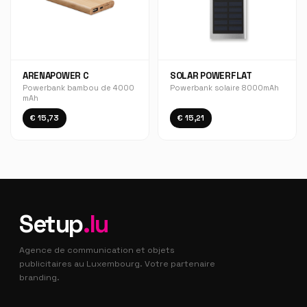
ARENAPOWER C
SOLAR POWERFLAT
Powerbank bambou de 4000
Powerbank solaire 8000mAh
mAh
€ 15,73
€ 15,21
Setup
.lu
Agence de communication et objets
publicitaires au Luxembourg. Votre partenaire
branding.