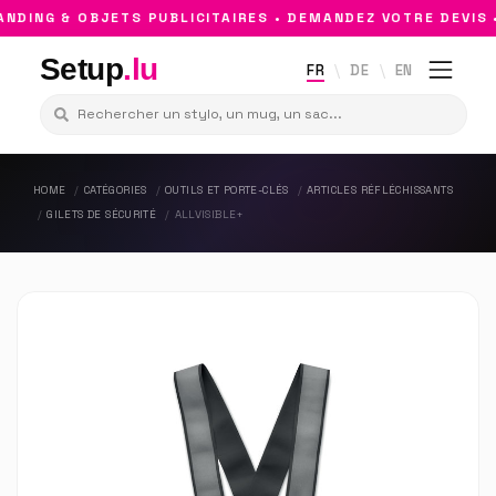
DING & OBJETS PUBLICITAIRES • DEMANDEZ VOTRE DEVIS 
Setup
.lu
FR
DE
EN
HOME
CATÉGORIES
OUTILS ET PORTE-CLÉS
ARTICLES RÉFLÉCHISSANTS
GILETS DE SÉCURITÉ
ALLVISIBLE+