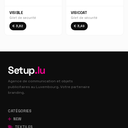
VISIBLE
VISICOAT
Gilet de securité
Gilet de sécurité
€ 3,82
€ 3,49
Setup
.lu
Agence de communication et objets
publicitaires au Luxembourg. Votre partenaire
branding.
CATÉGORIES
NEW
TEXTILES