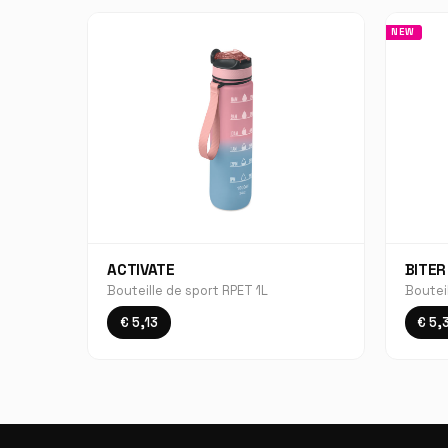
NEW
ACTIVATE
BITER
Bouteille de sport RPET 1L
Bouteil
€ 5,13
€ 5,