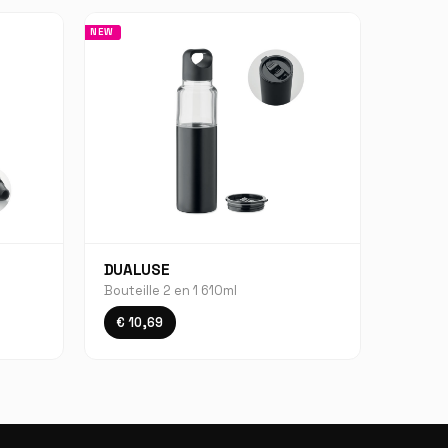
NEW
DUALUSE
Bouteille 2 en 1 610ml
€ 10,69