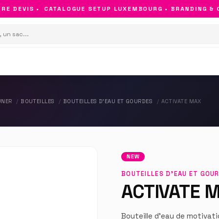
 DEVIS •
CATALOGUE SETUP LUXEMBOURG • BRANDING & OBJ
UNER
BOUTEILLES
BOUTEILLES D'EAU ET GOURDES
ACTIVATE MAX
NEW
BOUTEILLES D'EAU ET GOU
ACTIVATE 
Bouteille d'eau de motivat