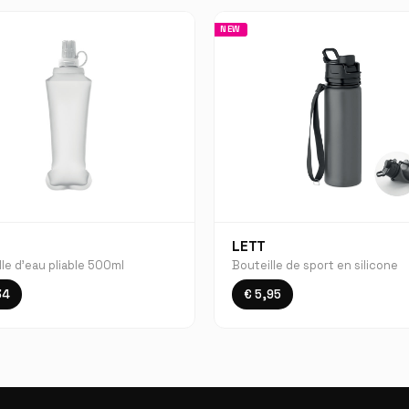
NEW
LETT
le d'eau pliable 500ml
Bouteille de sport en silicone
34
€ 5,95