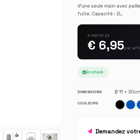
d'une seule main avec paill
fuite. Capacité : 2L.
À PARTIR DE
€ 6,95
par arti
En stock
Ø 11 × 30c
DIMENSIONS
COULEURS
Demandez votre